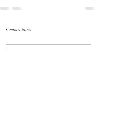
Commentaires
Rédigez un commentaire...
Accueil
Boutique
À propos
Contact
EXPÉRIENCE