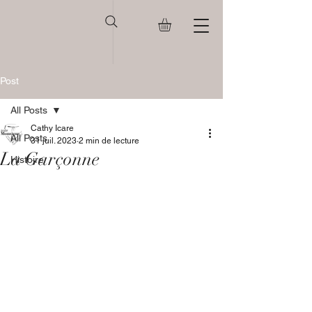
Post
All Posts
Cathy Icare
All Posts
31 juil. 2023
2 min de lecture
La Garçonne
Histoire