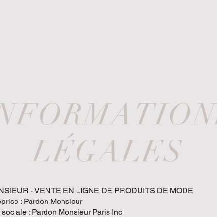
A C C U E I L
B O U T I Q U E
À·P R O P O S
INFORMATION
LÉGALES
SIEUR - VENTE EN LIGNE DE PRODUITS DE MODE
eprise : Pardon Monsieur
sociale : Pardon Monsieur Paris Inc