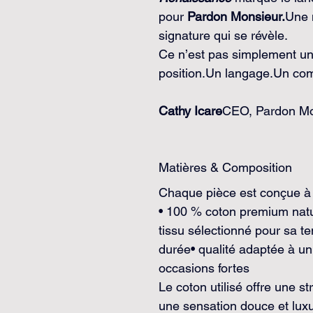
pour 
Pardon Monsieur.
Une 
signature qui se révèle.
Ce n’est pas simplement une
position.Un langage.Un c
Cathy Icare
CEO, Pardon Mo
Matières & Composition
Chaque pièce est conçue à p
• 100 % coton premium natur
tissu sélectionné pour sa t
durée• qualité adaptée à u
occasions fortes
Le coton utilisé offre une st
une sensation douce et lux