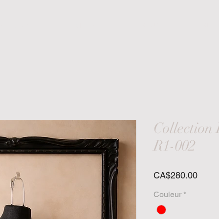
WELCOME
SHOP
ABOUT
BLO
Collection
R1-002
Price
CA$280.00
Couleur
*