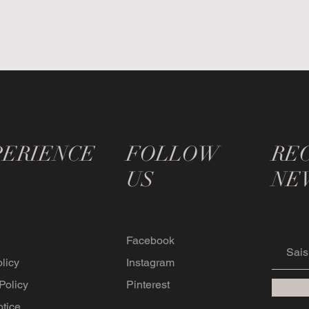
PERIENCE
FOLLOW
RE
US
NE
Facebook
licy
Instagram
Policy
Pinterest
otice