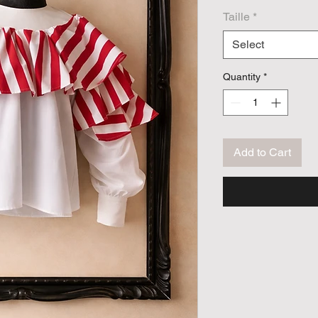
Taille
*
Select
Quantity
*
Add to Cart