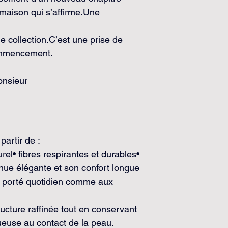
maison qui s’affirme.Une 
 collection.C’est une prise de 
ommencement.
nsieur
artir de :
el• fibres respirantes et durables• 
enue élégante et son confort longue 
n porté quotidien comme aux 
ructure raffinée tout en conservant 
ueuse au contact de la peau.