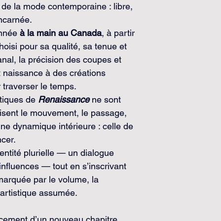
e de la mode contemporaine : libre, 
incarnée.
nnée 
à la main au Canada
, à partir 
isi pour sa qualité, sa tenue et 
anal, la précision des coupes et 
t naissance à des créations 
traverser le temps.
tiques de 
Renaissance
 ne sont 
isent le mouvement, le passage, 
 une dynamique intérieure : celle de 
ncer.
entité plurielle — un dialogue 
t influences — tout en s’inscrivant 
marquée par le volume, la 
 artistique assumée.
cement d’un nouveau chapitre 